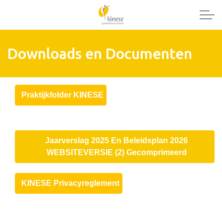
Downloads en Documenten
Praktijkfolder KINESE
Jaarverslag 2025 En Beleidsplan 2026
WEBSITEVERSIE (2) Gecomprimeerd
KINESE Privacyreglement