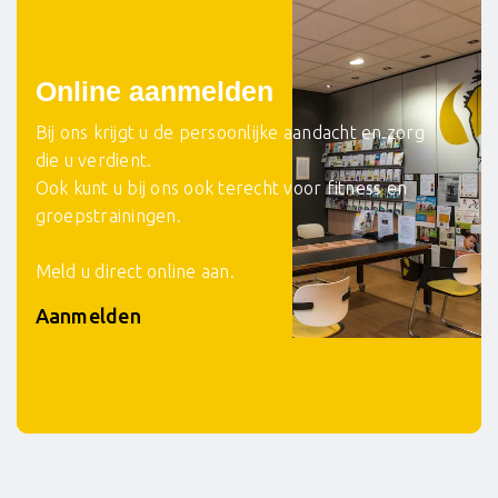
Online aanmelden
Bij ons krijgt u de persoonlijke aandacht en zorg
die u verdient.
Ook kunt u bij ons ook terecht voor fitness en
groepstrainingen.
Meld u direct online aan.
Aanmelden