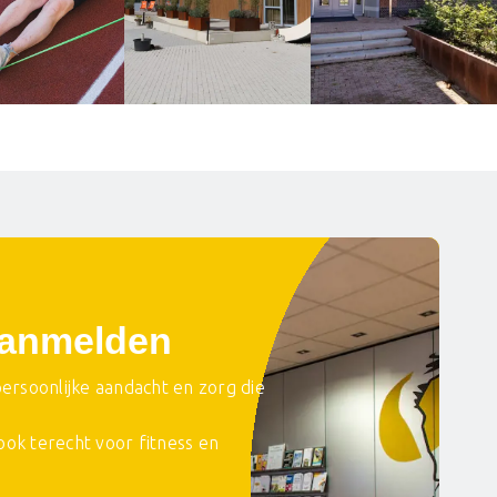
aanmelden
 persoonlijke aandacht en zorg die
 ook terecht voor fitness en