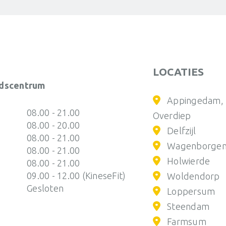
ERDE
WAGENBORGEN
WOLDENDORP
F
weg 7b
Fam. Bronsweg 22
AE Gorterweg 58
St
LOCATIES
0596-
0596-
dscentrum
613066
613066
61
Appingedam,
inesefysio.nl
info@kinesefysio.nl
info@kinesefysio.nl
08.00 - 21.00
Overdiep
08.00 - 20.00
Delfzijl
08.00 - 21.00
Wagenborge
08.00 - 21.00
Holwierde
08.00 - 21.00
09.00 - 12.00 (KineseFit)
Woldendorp
Gesloten
Loppersum
Steendam
Farmsum