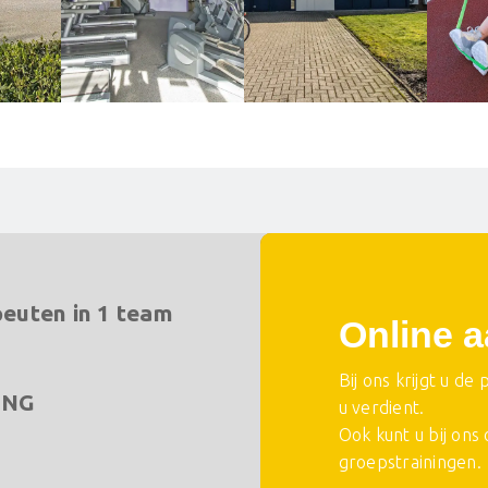
peuten in 1 team
Online 
Bij ons krijgt u de
ING
u verdient.
Ook kunt u bij ons
groepstrainingen.