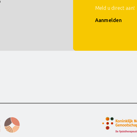
p
Meld u direct aan!
Aanmelden