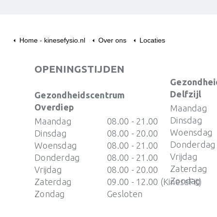
DELFZIJL
APPINGEDAM
HOLWI
Home - kinesefysio.nl
Over ons
Locaties
Jachtlaan 90
Stadshaven 23
Uiteinder
OPENINGSTIJDEN
0596-613066
0596-
Gezondhei
0596-
613066
Delfzijl
Gezondheidscentrum
info@kinesefysio.nl
info@k
613066
Overdiep
Maandag
Dinsdag
info@kinesefysio.nl
Maandag
08.00 - 21.00
Woensdag
Dinsdag
08.00 - 20.00
Donderdag
Woensdag
08.00 - 21.00
Vrijdag
Donderdag
08.00 - 21.00
Zaterdag
Vrijdag
08.00 - 20.00
Zondag
Zaterdag
09.00 - 12.00 (KineseFit)
Zondag
Gesloten