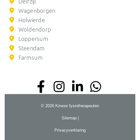
Delfzijl
Wagenborgen
Holwierde
Woldendorp
Loppersum
Steendam
Farmsum
© 2026 Kinese fysiotherapeuten
Sitemap |
Privacyverklaring