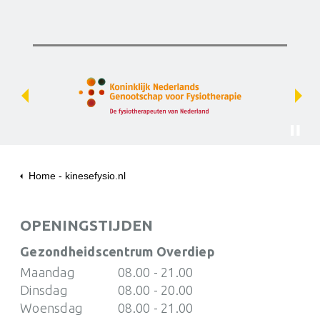
Previous
Next
Home - kinesefysio.nl
Over ons
Ontmoet het team
OPENINGSTIJDEN
Erik Kuiper
Gezondheidscentrum Overdiep
Maandag
08.00 - 21.00
Dinsdag
08.00 - 20.00
Woensdag
08.00 - 21.00