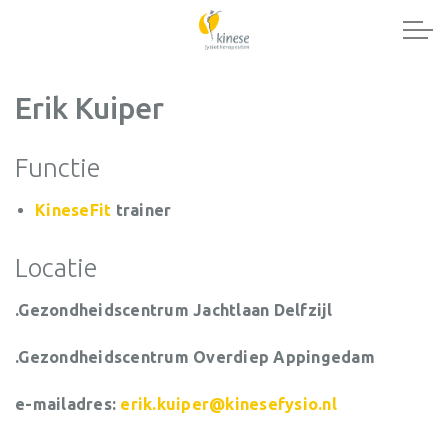
Erik Kuiper
Functie
KineseFit
trainer
Locatie
.
Ge
zondheidscentrum Jachtlaan Delfzijl
.Gezondheidscentrum Overdiep Appingedam
e-mailadres:
erik.kuiper@kinesefysio.nl