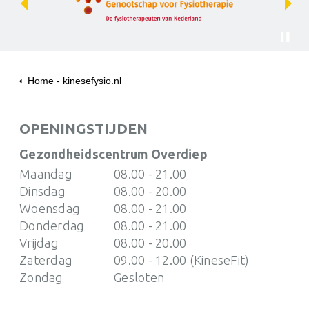
Previous
Next
Home - kinesefysio.nl
Over ons
Ontmoet het team
OPENINGSTIJDEN
Leonie Poot
Gezondheidscentrum Overdiep
Maandag
08.00 - 21.00
Dinsdag
08.00 - 20.00
Woensdag
08.00 - 21.00
Donderdag
08.00 - 21.00
Vrijdag
08.00 - 20.00
Zaterdag
09.00 - 12.00 (KineseFit)
Zondag
Gesloten